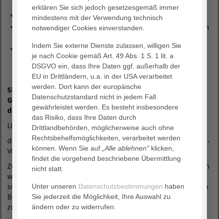
K3 und P3
erklären Sie sich jedoch gesetzesgemäß immer
Besucher:innen ab 14 Jahren sind herzlich willkommen
mindestens mit der Verwendung technisch
Personen mit erkältungsbedingten Symptomen empfehlen
notwendiger Cookies einverstanden.
wir, eine Maske zu tragen
Indem Sie externe Dienste zulassen, willigen Sie
Wir bitten um Händedesinfektion vor Betreten und
je nach Cookie gemäß Art. 49 Abs. 1 S. 1 lit. a
Verlassen des Patientenzimmers
DSGVO ein, dass Ihre Daten ggf. außerhalb der
EU in Drittländern, u.a. in der USA verarbeitet
werden. Dort kann der europäische
Sich selbst und andere schützen – auch wenn die aktuelle
Datenschutzstandard nicht in jedem Fall
Grippewelle abebbt, bleiben andere Viren hartnäckig,
gewährleistet werden. Es besteht insbesondere
deshalb weiterhin nur mit Maske ins Krankenhaus!
das Risiko, dass Ihre Daten durch
Liebe Besucherinnen und Besucher,
Drittlandbehörden, möglicherweise auch ohne
Rechtsbehelfsmöglichkeiten, verarbeitet werden
die aktuelle Grippewelle verliert an Kraft. Während Influenza-
können. Wenn Sie auf
„Alle ablehnen“
klicken,
Viren seltener werden, hält sich das RS-Virus.
findet die vorgehend beschriebene Übermittlung
Zum Schutz unserer Patient:innen und der Belegschaft bitten
nicht statt.
wir die Besucherinnen und Besucher, die Begleitpersonen
sowie ambulante Patientinnen und Patienten dringend, beim
Unter unseren
Datenschutzbestimmungen
haben
Betreten des Krankenhauses einen Mund- und Nasenschutz
Sie jederzeit die Möglichkeit, Ihre Auswahl zu
zu tragen.
ändern oder zu widerrufen.