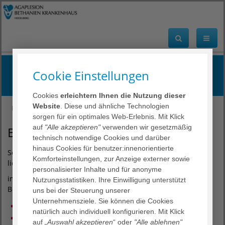
Aktuelle Besuchsregelung Stand 24.04.2026
Cookie Einstellungen
Cookies
erleichtern Ihnen die Nutzung dieser
Website
. Diese und ähnliche Technologien
Bethanien Krankenhaus Heidelberg
sorgen für ein optimales Web-Erlebnis. Mit Klick
auf
"Alle akzeptieren"
verwenden wir gesetzmäßig
Besuchsregelungen
technisch notwendige Cookies und darüber
hinaus Cookies für benutzer:innenorientierte
Sehr geehrte Besucherinnen und Besucher,
Komforteinstellungen, zur Anzeige externer sowie
liebe Angehörige,
personalisierter Inhalte und für anonyme
im folgenden möchten wir Sie über unsere geltenden
Nutzungsstatistiken. Ihre Einwilligung unterstützt
Besuchsregelungen informieren:
uns bei der Steuerung unserer
Unternehmensziele. Sie können die Cookies
Täglich von 14.00 - 19.00 Uhr
natürlich auch individuell konfigurieren. Mit Klick
Ausgenommen hiervon sind die Palliativpatient:innen der
auf
„Auswahl akzeptieren
“ oder
"Alle ablehnen"