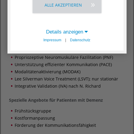
Angehörigeninformation/-beratung
ALLE AKZEPTIEREN
Kommunikationsgruppe
Behandlungsverfahren
Details anzeigen
Manuelle Schlucktherapie (MST)
Impressum
|
Datenschutz
Therapie des faciooralen Traktes (FOTT)
Funktionelle Dysphagietherapie (FDT)
Propriozeptive Neuromuskuläre Fazilitation (PNF)
Unterstützung effizienter Kommunikation (PACE)
Modalitätenaktivierung (MODAK)
Lee Silverman Voice Treatment (LSVT); nur stationär
Integrative Validation (IVA) nach N. Richard
Spezielle Angebote für Patienten mit Demenz
Frühstücksgruppe
Kostformanpassung
Förderung der Kommunikationsfähigkeit