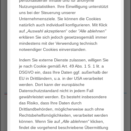
personalisierter Inhalte und für anonyme
Schwierigkeiten beim Schlucken können als Folge eines
Nutzungsstatistiken. Ihre Einwilligung unterstützt
Schlaganfalls, aber auch im Rahmen einer Vielzahl
uns bei der Steuerung unserer
anderer Erkrankungen auftreten. Nicht immer fallen
Unternehmensziele. Sie können die Cookies
diese Probleme sofort auf. Kommt es zum Verschlucken,
natürlich auch individuell konfigurieren. Mit Klick
was auch still, d. h. ohne Symptome erfolgen kann,
auf
„Auswahl akzeptieren
“ oder
"Alle ablehnen"
können Infektionen der Lunge, eine
erklären Sie sich jedoch gesetzesgemäß immer
Lungenentzündung, die Folge sein. Anhand der
mindestens mit der Verwendung technisch
Untersuchungsergebnisse können diese Komplikationen
notwendiger Cookies einverstanden.
vermindert und die Therapie zielgerichtet geplant
werden.
Indem Sie externe Dienste zulassen, willigen Sie
je nach Cookie gemäß Art. 49 Abs. 1 S. 1 lit. a
DSGVO ein, dass Ihre Daten ggf. außerhalb der
EU in Drittländern, u.a. in der USA verarbeitet
werden. Dort kann der europäische
Diagnostik & Einsatzgebiete
Datenschutzstandard nicht in jedem Fall
gewährleistet werden. Es besteht insbesondere
das Risiko, dass Ihre Daten durch
Einsatzgebiete
Drittlandbehörden, möglicherweise auch ohne
Rechtsbehelfsmöglichkeiten, verarbeitet werden
Akutgeriatrie (inkl. Schlaganfall-, Demenz- und
können. Wenn Sie auf
„Alle ablehnen“
klicken,
Palliativstation)
findet die vorgehend beschriebene Übermittlung
Geriatrische Rehabilitation (stationär, ambulant)