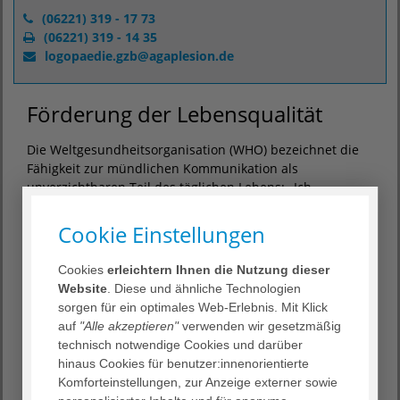
(06221) 319 - 17 73
(06221) 319 - 14 35
logopaedie.gzb
@
agaplesion.de
Förderung der Lebensqualität
Die Weltgesundheitsorganisation (WHO) bezeichnet die
Fähigkeit zur mündlichen Kommunikation als
unverzichtbaren Teil des täglichen Lebens: „Ich
kommuniziere, also bin ich.“
Cookie Einstellungen
Logopäd:innen behandeln Menschen, bei denen eine
Sprach-, Sprech- oder Schluckstörung vorliegt. Die
Behandlung hat zum Ziel, die Kommunikations- und/oder
Cookies
erleichtern Ihnen die Nutzung dieser
Schluckfähigkeit zu verbessern und – wo notwendig –
Website
. Diese und ähnliche Technologien
Kompensationsmöglichkeiten anzubieten. Dabei wird
sorgen für ein optimales Web-Erlebnis. Mit Klick
über die biologische Funktionen der Nahrungsaufnahme
auf
"Alle akzeptieren"
verwenden wir gesetzmäßig
wie Essen und Trinken hinaus an Alltagsaktivitäten und
technisch notwendige Cookies und darüber
sozialer Teilhabe gearbeitet, um die Lebensqualität
hinaus Cookies für benutzer:innenorientierte
älterer Menschen zu verbessern.
Komforteinstellungen, zur Anzeige externer sowie