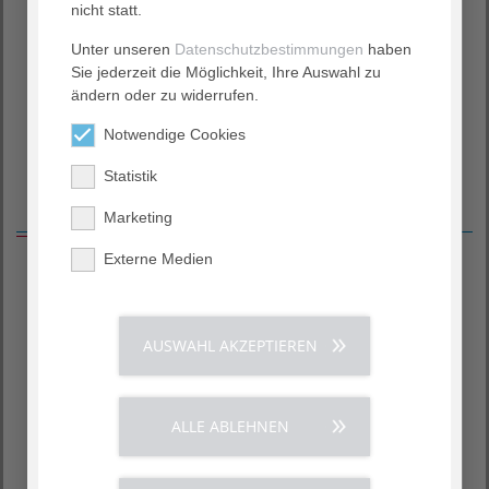
nicht statt.
Unter unseren
Datenschutzbestimmungen
haben
Unser diagnostisches Leistungsspektrum
Sie jederzeit die Möglichkeit, Ihre Auswahl zu
ändern oder zu widerrufen.
Klinische Schluckuntersuchungen
Notwendige Cookies
Videoendoskopische Schluckuntersuchung.
Statistik
Logopädie konkret
Marketing
Externe Medien
Therapie- und Beratungsangebote
Behandlung von und Beratung bei Schluckstörungen
AUSWAHL AKZEPTIEREN
Palliative Dysphagietherapie
Behandlung von Patienten mit Trachealkanüle
Behandlung von Gesichtslähmungen
ALLE ABLEHNEN
Behandlung von Sprachstörungen (Aphasie)
Behandlung von Sprechstörungen (Dysarthrophonie,
Sprechapraxie)