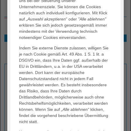
uns bei der Steuerung unserer
Unternehmensziele. Sie können die Cookies
Stationäre Akutgeriatrie
natürlich auch individuell konfigurieren. Mit Klick
auf
„Auswahl akzeptieren
“ oder
"Alle ablehnen"
erklären Sie sich jedoch gesetzesgemäß immer
mindestens mit der Verwendung technisch
notwendiger Cookies einverstanden.
Behandlungsziele
GISAD-Station
Indem Sie externe Dienste zulassen, willigen Sie
Palliativ-Station
je nach Cookie gemäß Art. 49 Abs. 1 S. 1 lit. a
Aufnahme
DSGVO ein, dass Ihre Daten ggf. außerhalb der
EU in Drittländern, u.a. in der USA verarbeitet
werden. Dort kann der europäische
Interdisziplinäres Know-how für Diagnostik und
Therapie
Datenschutzstandard nicht in jedem Fall
gewährleistet werden. Es besteht insbesondere
Die akutgeriatrische Behandlung zielt auf eine
das Risiko, dass Ihre Daten durch
bestmögliche Wiederherstellung der Funktionalität, d.
Drittlandbehörden, möglicherweise auch ohne
h. der körperlichen Leistungsfähigkeit älterer
Rechtsbehelfsmöglichkeiten, verarbeitet werden
Patient:innen.
können. Wenn Sie auf
„Alle ablehnen“
klicken,
findet die vorgehend beschriebene Übermittlung
Zur Aufnahme in eine akutgeriatrische Abteilung
nicht statt.
führen oft Verschlechterungen von chronischen
Erkrankungen oder das Hinzutreten von akuten