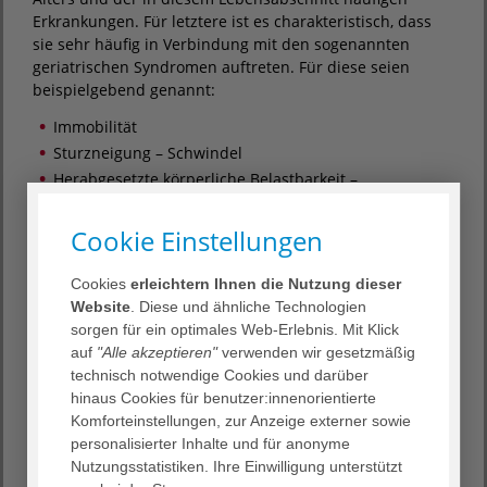
Erkrankungen. Für letztere ist es charakteristisch, dass
sie sehr häufig in Verbindung mit den sogenannten
geriatrischen Syndromen auftreten. Für diese seien
beispielgebend genannt:
Immobilität
Sturzneigung – Schwindel
Herabgesetzte körperliche Belastbarkeit –
Gebrechlichkeit
Kognitive Defizite (Erinnerungsstörungen und
Cookie Einstellungen
Denkstörungen)
Multi-Medikation (gleichzeitige Einnahme zahlreicher
Cookies
erleichtern Ihnen die Nutzung dieser
Medikamente)
Website
. Diese und ähnliche Technologien
Fehl-/Mangelernährung
sorgen für ein optimales Web-Erlebnis. Mit Klick
Inkontinenz
auf
"Alle akzeptieren"
verwenden wir gesetzmäßig
technisch notwendige Cookies und darüber
Chronische Schmerzen
hinaus Cookies für benutzer:innenorientierte
Depressionen/Angststörungen
Komforteinstellungen, zur Anzeige externer sowie
Starke Sehbehinderung
personalisierter Inhalte und für anonyme
Ausgeprägte Schwerhörigkeit
Nutzungsstatistiken. Ihre Einwilligung unterstützt