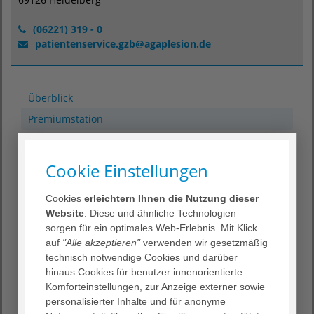
(06221) 319 - 0
patientenservice.gzb
@
agaplesion.de
Überblick
Premiumstation
Premiumstation
Cookie Einstellungen
Bereits beim Betreten unserer Premiumstation sorgt die
hochwertige Einrichtung für ein Wohlfühlambiente.
Cookies
erleichtern Ihnen die Nutzung dieser
Untergebracht sind Sie in modernen Komfortzimmern,
Website
. Diese und ähnliche Technologien
die Ihnen Ruhe und Platz bieten.
sorgen für ein optimales Web-Erlebnis. Mit Klick
auf
"Alle akzeptieren"
verwenden wir gesetzmäßig
Für Ablenkung sorgt ein umfangreiches Multimediapaket.
technisch notwendige Cookies und darüber
Besucher:innen empfangen Sie in einer exklusiven
hinaus Cookies für benutzer:innenorientierte
Lounge, in der Ihnen Getränke und Snacks zur Verfügung
Komforteinstellungen, zur Anzeige externer sowie
stehen. Das Serviceteam unserer Premiumstation sorgt
personalisierter Inhalte und für anonyme
während Ihres Aufenthalts für Ihr Wohlbefinden.