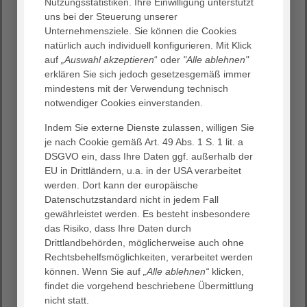
Nutzungsstatistiken. Ihre Einwilligung unterstützt
Falls Sie Fragen zu unserer Premiumstation haben,
uns bei der Steuerung unserer
kontaktieren Sie uns – wir stehen Ihnen gerne für
Unternehmensziele. Sie können die Cookies
Auskünfte zur Verfügung!
natürlich auch individuell konfigurieren. Mit Klick
auf
„Auswahl akzeptieren
“ oder
"Alle ablehnen"
erklären Sie sich jedoch gesetzesgemäß immer
mindestens mit der Verwendung technisch
notwendiger Cookies einverstanden.
In guten Händen
Wohlbefinden
Indem Sie externe Dienste zulassen, willigen Sie
Lounge
je nach Cookie gemäß Art. 49 Abs. 1 S. 1 lit. a
Service & Unterhaltung
DSGVO ein, dass Ihre Daten ggf. außerhalb der
EU in Drittländern, u.a. in der USA verarbeitet
Kulinarische Genüsse
werden. Dort kann der europäische
Datenschutzstandard nicht in jedem Fall
gewährleistet werden. Es besteht insbesondere
das Risiko, dass Ihre Daten durch
Drittlandbehörden, möglicherweise auch ohne
Rechtsbehelfsmöglichkeiten, verarbeitet werden
können. Wenn Sie auf
„Alle ablehnen“
klicken,
findet die vorgehend beschriebene Übermittlung
nicht statt.