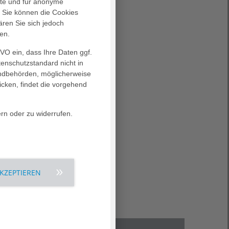
.
alte und für anonyme
. Sie können die Cookies
ären Sie sich jedoch
n ihnen
en.
Fragen
nen
GVO ein, dass Ihre Daten ggf.
ken
tenschutzstandard nicht in
nd
landbehörden, möglicherweise
icken, findet die vorgehend
ern oder zu widerrufen.
n wir
AKZEPTIEREN
m