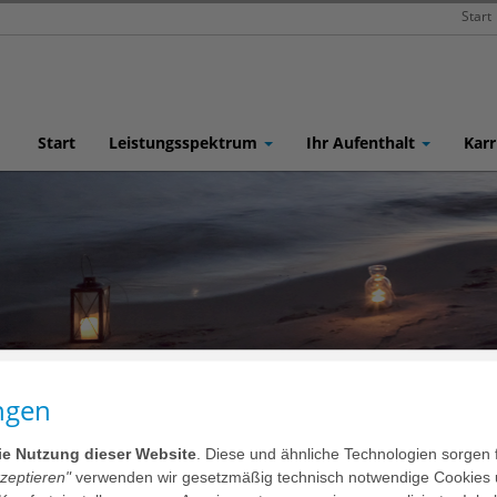
Start
Start
Leistungsspektrum
Ihr Aufenthalt
Karr
pektrum
Seelsorge
ngen
die Nutzung dieser Website
. Diese und ähnliche Technologien sorgen 
ANKENHAUSES HEIDELBERG sind Ansprechpartner:innen für religi
kzeptieren"
verwenden wir gesetzmäßig technisch notwendige Cookies 