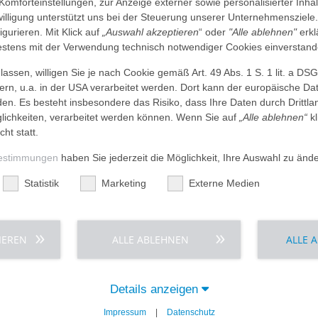
en, ihrer An- und Zugehörigen sowie der Mitarbeitenden des Hauses
 Komforteinstellungen, zur Anzeige externer sowie personalisierter Inh
nwilligung unterstützt uns bei der Steuerung unserer Unternehmensziele
g und Fragen nach dem Sinn des Lebens auslösen, denn die
figurieren. Mit Klick auf
„Auswahl akzeptieren
“ oder
"Alle ablehnen"
erkl
elsorgende suchen wir Menschen in ihren Situationen auf, begegne
tens mit der Verwendung technisch notwendiger Cookies einverstand
en sie in ihrer Suche nach dem was trägt. Dabei nehmen wir die 
zum Glauben an, suchen mit ihnen zusammen nach dem Sinn für ei
assen, willigen Sie je nach Cookie gemäß Art. 49 Abs. 1 S. 1 lit. a DS
ebensgeschichte. Die Seelsorge kann so die Lebensgewissheit stär
dern, u.a. in der USA verarbeitet werden. Dort kann der europäische Da
wir in ihrem Abschiednehmen und stehen ihnen sowie ihren An- u
den. Es besteht insbesondere das Risiko, dass Ihre Daten durch Dritt
ichkeiten, verarbeitet werden können. Wenn Sie auf
„Alle ablehnen“
kl
cht statt.
 HEIDELBERG geschieht im Auftrag der Kirche in ökumenischer
 mit Seelsorgenden anderer Kirchen.
estimmungen
haben Sie jederzeit die Möglichkeit, Ihre Auswahl zu änd
ffen zu Besinnung, Stille und Gebet. Mittwochs um 18.30 Uhr lade
Statistik
Marketing
Externe Medien
iches Angebot auf der geriatrisch internistischen Station für akut
IEREN
ALLE ABLEHNEN
ALLE 
en Sie sich bitte direkt an die Mitarbeitenden oder fragen Sie a
Details anzeigen
Impressum
|
Datenschutz