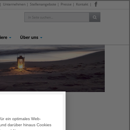
|
Unternehmen
|
Stellenangebote
|
Presse
|
Kontakt
|
iere
Über uns
für ein optimales Web-
öse und
und darüber hinaus Cookies