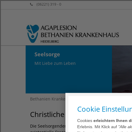
(06221) 319 - 0
Seelsorge
Mit Liebe zum Leben
Bethanien Krankenhaus Heidelberg
Leistungss
Cookie Einstellu
Christliche Begleitung
Cookies
erleichtern Ihnen 
Die Seelsorgenden des AGAPLESION BETHANIEN KR
Erlebnis. Mit Klick auf
"Alle a