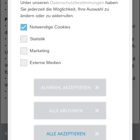
• Natalie Hölzer
Unter unseren
> Info
Datenschutzbestimmungen
haben
• Simone Maier
Sie jederzeit die Möglichkeit, Ihre Auswahl zu
> Info
ändern oder zu widerrufen.
Partner
• Robert-Bosch-Krankenhaus GmbH Behandlungsexzellenz
Notwendige Cookies
des Bosch Health Campus, Stuttgart
• Geriatrisches Zentrum ViDia Christliche Kliniken Karlsruhe
Statistik
• Institut für Epidemiologie und Medizinische Biometrie,
Marketing
Universität Ulm
• Institut für Gesundheitsökonomie und
Externe Medien
Versorgungsforschung, Universitätsklinikum Hamburg-
Eppendorf
• Abteilung für Allgemeinmedizin und
Versorgungsforschung, Universität Heidelberg
AUSWAHL AKZEPTIEREN
• Interdisziplinäres Zentrum Klinische Studien Mainz
• AOK Baden-Württemberg
ALLE ABLEHNEN
Kontakt
ALLE AKZEPTIEREN