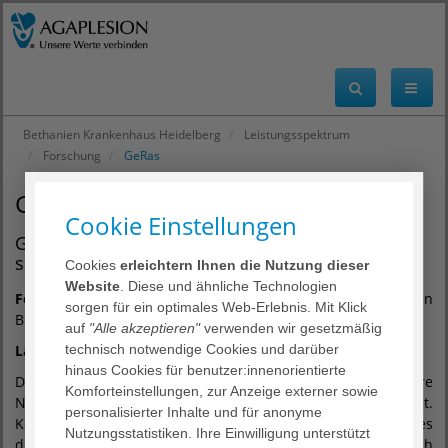
Bethanien Krankenhaus Heidelberg
Leistungsspektrum
Forschung
GeRas
GeRas
Cookie Einstellungen
Geriatrische Rehabilitationserfolge nachhaltig
sichern
Cookies
erleichtern Ihnen die Nutzung dieser
Website
. Diese und ähnliche Technologien
Förderung:
Innovationsausschuss beim Gemeinsamen
sorgen für ein optimales Web-Erlebnis. Mit Klick
Bundesausschuss (G-BA)
auf
"Alle akzeptieren"
verwenden wir gesetzmäßig
Laufzeit:
technisch notwendige Cookies und darüber
01/2022-06/2025
hinaus Cookies für benutzer:innenorientierte
Die geriatrische Rehabilitation wird durch eine poststationäre
Komforteinstellungen, zur Anzeige externer sowie
Nachsorge über 12 Wochen nachhaltiger gestaltet.
personalisierter Inhalte und für anonyme
Kernelemente sind a) ein Schnittstellenmanagement, welches
Nutzungsstatistiken. Ihre Einwilligung unterstützt
durch den Sozialdienst der Reha-Klinik eingeleitet und durch