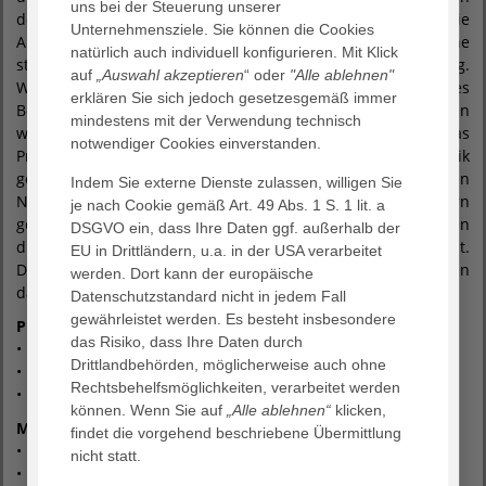
uns bei der Steuerung unserer
den Sozialen Dienst der AOK fortgeführt wird, b) die
Unternehmensziele. Sie können die Cookies
Anleitung zu supervidiertem Eigentraining und c) eine
natürlich auch individuell konfigurieren. Mit Klick
strukturierte Überprüfung der Person-Umwelt-Passung.
auf
„Auswahl akzeptieren
“ oder
"Alle ablehnen"
Während der Nachsorge wird die Vermittlung in ein lokales
erklären Sie sich jedoch gesetzesgemäß immer
Bewegungs-/ Begegnungsangebot angestrebt. Die Leistungen
mindestens mit der Verwendung technisch
werden als Hausbesuche und Telefonate erbracht. Das
notwendiger Cookies einverstanden.
Programm wird durch Geriater*innen der Reha-Klinik
gesteuert, welche den Informationsaustausch zwischen
Indem Sie externe Dienste zulassen, willigen Sie
Nachsorge-Team und ambulanten Leistungserbringern
je nach Cookie gemäß Art. 49 Abs. 1 S. 1 lit. a
gewährleisten. In einem zweiten Interventionsarm werden
DSGVO ein, dass Ihre Daten ggf. außerhalb der
dieselben Inhalte über eine Telemedizin-Plattform erbracht.
EU in Drittländern, u.a. in der USA verarbeitet
Die Patient*innen erhalten ein Tablet und kommunizieren
werden. Dort kann der europäische
darüber mit der Reha-Klinik.
Datenschutzstandard nicht in jedem Fall
gewährleistet werden. Es besteht insbesondere
Projektleitende
(Konsortialführung)
das Risiko, dass Ihre Daten durch
• Prof. Dr. med. Jürgen M. Bauer
> Info
Drittlandbehörden, möglicherweise auch ohne
• Prof. Dr. med. Petra Benzinger
> Info
Rechtsbehelfsmöglichkeiten, verarbeitet werden
• Dr. med. William Micol
können. Wenn Sie auf
„Alle ablehnen“
klicken,
Mitarbeitende
findet die vorgehend beschriebene Übermittlung
• Dr. phil. Martin Bongartz
> Info
nicht statt.
• Michaela Günther-Lange
> Info