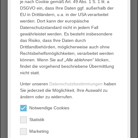
je nach Cookie gemäß Art. 49 Abs. 1 S. 1 lit. a
Demenzielle Erkrankungen verändern das Leben. Sie
DSGVO ein, dass Ihre Daten ggf. außerhalb der
stellen eine Herausforderung dar für Betroffene und
EU in Drittländern, u.a. in der USA verarbeitet
deren Familien, das Gesundheitssystem und uns alle als
werden. Dort kann der europäische
Gesellschaft. Diesen Herausforderungen können wir
Datenschutzstandard nicht in jedem Fall
deshalb auch nur gemeinsam begegnen.
gewährleistet werden. Es besteht insbesondere
Aus dieser Überzeugung heraus wurde das Netzwerk
das Risiko, dass Ihre Daten durch
Demenz Heidelberg als regionales Netzwerk durch das
Drittlandbehörden, möglicherweise auch ohne
Geriatrische Zentrum am Universitätsklinikum
Rechtsbehelfsmöglichkeiten, verarbeitet werden
Heidelberg, dem
AGAPLESION BETHANIEN
können. Wenn Sie auf
„Alle ablehnen“
klicken,
KRANKENHAUS HEIDELBERG
in enger Kooperation mit
findet die vorgehend beschriebene Übermittlung
der Stadt Heidelberg (Amt für Soziales und Senioren) und
nicht statt.
der Akademie für Ältere gGmbH Heidelberg initiiert.
Unter unseren
Datenschutzbestimmungen
haben
Netzwerk Demenz
- reinschauen lohnt sich!
Sie jederzeit die Möglichkeit, Ihre Auswahl zu
ändern oder zu widerrufen.
Wir freuen uns über Ihr Interesse!
Ihr
Notwendige Cookies
AGAPLESION BETHANIEN KRANKENHAUS HEIDELBERG
Statistik
Marketing