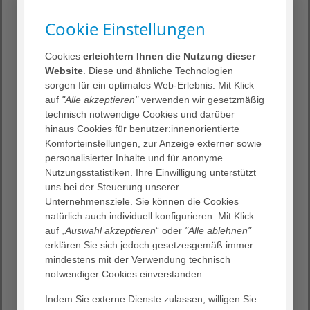
professionellen Musiker:innen auf, die verdeutlichen, wie
Cookie Einstellungen
Musik
verankert werden kann, um zur kulturellen Teilhabe von
Menschen mit Demenz beizutragen.
Cookies
erleichtern Ihnen die Nutzung dieser
Website
. Diese und ähnliche Technologien
Referent
:
sorgen für ein optimales Web-Erlebnis. Mit Klick
Prof. Dr. Kai Koch, Leitung des Instituts für Musik,
auf
"Alle akzeptieren"
verwenden wir gesetzmäßig
Pädagogische Hochschule Karlsruhe
technisch notwendige Cookies und darüber
hinaus Cookies für benutzer:innenorientierte
Datum, Uhrzeit
:
Komforteinstellungen, zur Anzeige externer sowie
Dienstag, 03. Februar 2026, 18.00 Uhr
personalisierter Inhalte und für anonyme
Nutzungsstatistiken. Ihre Einwilligung unterstützt
Ort
:
uns bei der Steuerung unserer
Großer Rathaussaal, Rathaus der Stadt Heidelberg,
Unternehmensziele. Sie können die Cookies
Marktplatz 1
natürlich auch individuell konfigurieren. Mit Klick
auf
„Auswahl akzeptieren
“ oder
"Alle ablehnen"
Anmeldung unter
:
erklären Sie sich jedoch gesetzesgemäß immer
info
@
demenz-heidelberg.de
mindestens mit der Verwendung technisch
notwendiger Cookies einverstanden.
Was ist das Netzwerk Demenz?
Indem Sie externe Dienste zulassen, willigen Sie