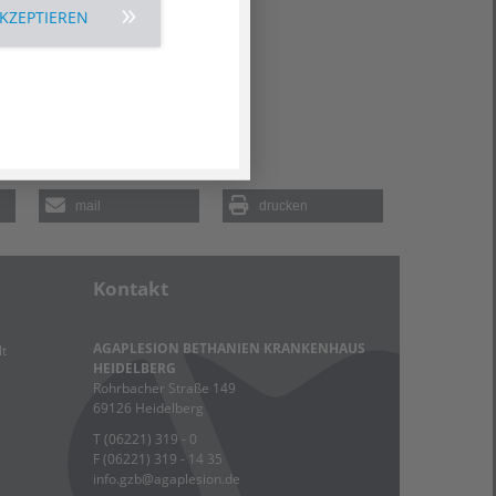
AKZEPTIEREN
mail
drucken
Kontakt
AGAPLESION BETHANIEN KRANKENHAUS
t
HEIDELBERG
Rohrbacher Straße 149
69126 Heidelberg
T
(06221) 319 - 0
F (06221) 319 - 14 35
info.gzb
@
agaplesion.de