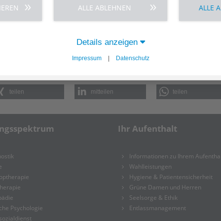
IEREN
ALLE ABLEHNEN
ALLE 
von der
Fachstelle barrierefreies Planen, Bauen und Wohnen
, zeigt konkrete Anpassungsmöglichkeiten auf und
d Wohnraumberatung.
Details anzeigen
ch erforderlich.
e
Impressum
|
Datenschutz
teilen
mitteilen
teilen
ungsspektrum
Ihr Aufenthalt
ostik
Informationen zu Ihrem Aufenthal
e
Wahlleistungen
optherapie
Hygiene & Patientensicherheit
herapie
Grüne Damen und Herren
pädie
Seelsorge & Ethik
sche Psychologie
Entlassmanagement
ksozialdienst