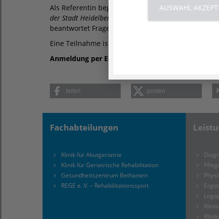
AUSWAHL AKZEPT
Als Referentin begrüßen wir
Reingard Cuba Ramos
der Stadt Heidelberg
. Sie gibt praxisnahe Einblicke
beantwortet Fragen rund um Barrierefreiheit un
Eine Teilnahme ist kostenlos, eine Anmeldung jedo
Anmeldung per E-Mail:
info@demenz-heidelberg.d
teilen
posten
Fachabteilungen
Leist
Klinik für Akutgeriatrie
Diagn
Klinik für Geriatrische Rehabilitation
Pfleg
Gesundheitszentrum Bethanien
Physi
REGE e. V. – Rehabilitationssport
Ergot
Logo
Klini
Klini