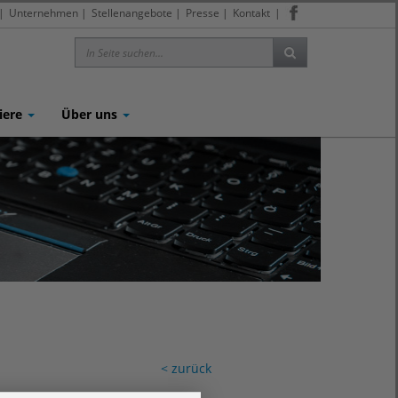
|
Unternehmen
|
Stellenangebote
|
Presse
|
Kontakt
|
iere
Über uns
< zurück