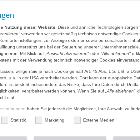
ngen
informativen Vortrag rund um das Thema
kt steht die Frage, wie Wohnräume so gestaltet werden
nd Lebensqualität im höheren Lebensalter bestmöglich
die Nutzung dieser Website
. Diese und ähnliche Technologien sorgen 
kzeptieren"
verwenden wir gesetzmäßig technisch notwendige Cookies 
 Komforteinstellungen, zur Anzeige externer sowie personalisierter Inh
nwilligung unterstützt uns bei der Steuerung unserer Unternehmensziele
mitteilen
teilen
mail
drucken
figurieren. Mit Klick auf
„Auswahl akzeptieren
“ oder
"Alle ablehnen"
erkl
tens mit der Verwendung technisch notwendiger Cookies einverstand
assen, willigen Sie je nach Cookie gemäß Art. 49 Abs. 1 S. 1 lit. a DS
formativen Vortrag rund um das Thema
dern, u.a. in der USA verarbeitet werden. Dort kann der europäische Da
kt steht die Frage, wie Wohnräume so gestaltet werden
den. Es besteht insbesondere das Risiko, dass Ihre Daten durch Dritt
 Lebensqualität im höheren Lebensalter bestmöglich
ichkeiten, verarbeitet werden können. Wenn Sie auf
„Alle ablehnen“
kl
cht statt.
estimmungen
haben Sie jederzeit die Möglichkeit, Ihre Auswahl zu änd
Statistik
Marketing
Externe Medien
RG, Rohrbacher Str. 149, 69126 Heidelberg