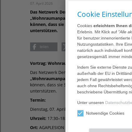
07. April 2026
Cookie Einstellu
Das Netzwerk Demenz Heidelberg lädt zu einem 
„Wohnraumanpassung im Alter“ ein. Im Mittelpun
können, dass sie Sicherheit, Selbstständigkeit u
Cookies
erleichtern Ihnen 
unterstützen.
Erlebnis. Mit Klick auf
"Alle a
für benutzer:innenorientierte
Nutzungsstatistiken. Ihre Ei
teilen
posten
teilen
natürlich auch individuell kon
gesetzesgemäß immer mindes
Vortrag: Wohnraumanpassung im Alter
Indem Sie externe Dienste zul
Das Netzwerk Demenz Heidelberg lädt zu einem in
außerhalb der EU in Drittlän
„Wohnraumanpassung im Alter“
ein. Im Mittelpun
jedem Fall gewährleistet wer
können, dass sie Sicherheit, Selbstständigkeit und
auch ohne Rechtsbehelfsmögl
unterstützen.
beschriebene Übermittlung ni
Termin:
Unter unseren
Datenschutzb
Dienstag, 07. April 2026
Notwendige Cookies
Uhrzeit:
17:30–18:30 Uhr
Ort:
AGAPLESION BETHANIEN KRANKENHAUS HEIDELBE