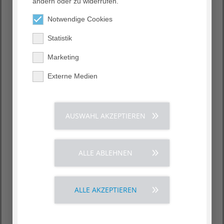
ändern oder zu widerrufen.
Palliativstation am AGAPLESION BETHANIEN
KRANKENHAUS HEIDELBERG.
Notwendige Cookies
Statistik
Marketing
Externe Medien
AUSWAHL AKZEPTIEREN
ALLE ABLEHNEN
ALLE AKZEPTIEREN