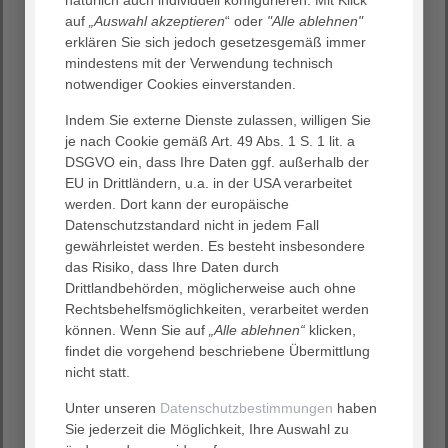
erschrecken, wenn er ins Spiel kommt. Zwar ist er mit
auf
„Auswahl akzeptieren
“ oder
"Alle ablehnen"
seinem Team vom Heidelberger Universitätsklinikum
erklären Sie sich jedoch gesetzesgemäß immer
auch für sie da, wenn der Sterbeprozess einsetzt, aber
mindestens mit der Verwendung technisch
eben nicht nur dann.
notwendiger Cookies einverstanden.
Die jüngste Folge von „Medizin am Abend“, der
Indem Sie externe Dienste zulassen, willigen Sie
gemeinsamen Reihe von Rhein-Neckar-Zeitung und
je nach Cookie gemäß Art. 49 Abs. 1 S. 1 lit. a
Universitätsklinikum, nutzte der Arzt vor allem dazu,
DSGVO ein, dass Ihre Daten ggf. außerhalb der
diesen Punkt deutlich zu machen.
EU in Drittländern, u.a. in der USA verarbeitet
Gut verständlich legte er den knapp 200 Interessierten
werden. Dort kann der europäische
im Hörsaal der Kopfklinik die Bandbreite seines
Datenschutzstandard nicht in jedem Fall
Tätigkeitsbereichs dar. Eine seiner Botschaften: „Falls Ihr
gewährleistet werden. Es besteht insbesondere
Arzt jemals von einer ,palliativen Erkrankung’ sprechen
das Risiko, dass Ihre Daten durch
sollte, fragen Sie nach, was er damit meint!“ Denn viele
Drittlandbehörden, möglicherweise auch ohne
Krankheiten, die nicht heilbar sind, ließen sich über
Rechtsbehelfsmöglichkeiten, verarbeitet werden
weite Strecken hinweg gut zurückdrängen und
können. Wenn Sie auf
„Alle ablehnen“
klicken,
kontrollieren, sodass man mitunter noch sehr lange mit
findet die vorgehend beschriebene Übermittlung
ihnen leben könne.
nicht statt.
Prof. Dr. med. Bernd Alt-Epping
ist Ärztlicher Direktor der
Unter unseren
Datenschutzbestimmungen
haben
Klinik für Palliativmedizin am Universitätsklinikum
Sie jederzeit die Möglichkeit, Ihre Auswahl zu
Heidelberg und Ärztlicher Leiter der Universitären