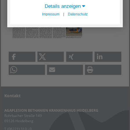
Details anzeigen
Impressum
|
Datenschutz
Kontakt
AGAPLESION BETHANIEN KRANKENHAUS HEIDELBERG
Rohrbacher Straße 149
69126 Heidelberg
T
(06221) 319 - 0