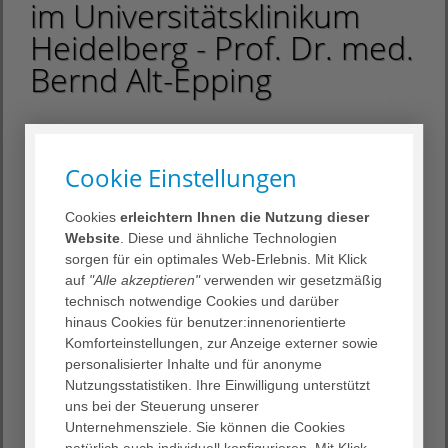
im Universitätsklinikum
Heidelberg - Prof. Dr. med.
Bernd Alt-Epping
17. Januar 2026
Cookie Einstellungen
Ist es schon so weit? Die Palliativmedizin begleitet
schwerstkranke Patienten bis zum Ende, doch sie tut
Cookies
erleichtern Ihnen die Nutzung dieser
mehr als das - Thema bei "Medizin am Abend"
Website
. Diese und ähnliche Technologien
sorgen für ein optimales Web-Erlebnis. Mit Klick
auf
"Alle akzeptieren"
verwenden wir gesetzmäßig
technisch notwendige Cookies und darüber
hinaus Cookies für benutzer:innenorientierte
Komforteinstellungen, zur Anzeige externer sowie
personalisierter Inhalte und für anonyme
Auszug aus der Rhein-Neckar-Zeitung vom 17./18. Januar
Nutzungsstatistiken. Ihre Einwilligung unterstützt
2026:
uns bei der Steuerung unserer
„Was, Palliativmedizin, ist es schon so weit?“ Prof. Bernd
Unternehmensziele. Sie können die Cookies
Alt-Epping erlebt es immer wieder, dass Patienten
natürlich auch individuell konfigurieren. Mit Klick