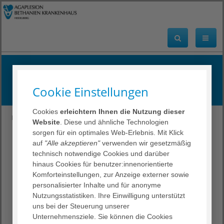
Presse
Service für Journalisten
Cookie Einstellungen
Cookies
erleichtern Ihnen die Nutzung dieser
Bethanien Krankenhaus Heidelberg
Über uns
Presse
Website
. Diese und ähnliche Technologien
TOP Regionales Krankenhaus und TOP Nationale Fachklinik 2022
sorgen für ein optimales Web-Erlebnis. Mit Klick
auf
"Alle akzeptieren"
verwenden wir gesetzmäßig
technisch notwendige Cookies und darüber
< zurück
hinaus Cookies für benutzer:innenorientierte
Komforteinstellungen, zur Anzeige externer sowie
TOP Regionales
personalisierter Inhalte und für anonyme
Krankenhaus und TOP
Nutzungsstatistiken. Ihre Einwilligung unterstützt
uns bei der Steuerung unserer
Nationale Fachklinik 2022
Unternehmensziele. Sie können die Cookies