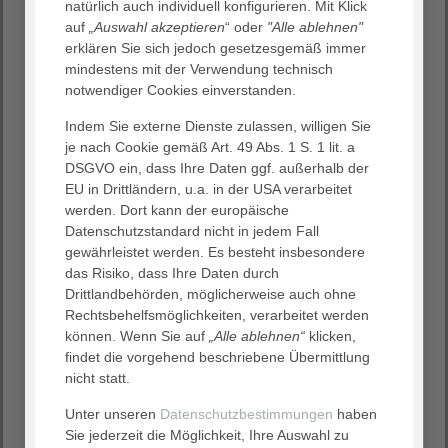
natürlich auch individuell konfigurieren. Mit Klick
auf
„Auswahl akzeptieren
“ oder
"Alle ablehnen"
17. März 2022
erklären Sie sich jedoch gesetzesgemäß immer
mindestens mit der Verwendung technisch
notwendiger Cookies einverstanden.
Das AGAPLESION BETHANIEN KRANKENHAUS
HEIDELBERG genießt einen ausgezeichneten Ruf als
Indem Sie externe Dienste zulassen, willigen Sie
Fachklinik für Akutgeriatrie. Es zählt auch 2022 zu den
je nach Cookie gemäß Art. 49 Abs. 1 S. 1 lit. a
Top Krankenhäusern und Kliniken Deutschlands. Das ist
DSGVO ein, dass Ihre Daten ggf. außerhalb der
das Ergebnis einer bundesweiten Studie des
EU in Drittländern, u.a. in der USA verarbeitet
Nachrichtenmagazins Focus.
werden. Dort kann der europäische
Datenschutzstandard nicht in jedem Fall
gewährleistet werden. Es besteht insbesondere
das Risiko, dass Ihre Daten durch
Drittlandbehörden, möglicherweise auch ohne
Rechtsbehelfsmöglichkeiten, verarbeitet werden
können. Wenn Sie auf
„Alle ablehnen“
klicken,
findet die vorgehend beschriebene Übermittlung
nicht statt.
Unter unseren
Datenschutzbestimmungen
haben
Sie jederzeit die Möglichkeit, Ihre Auswahl zu